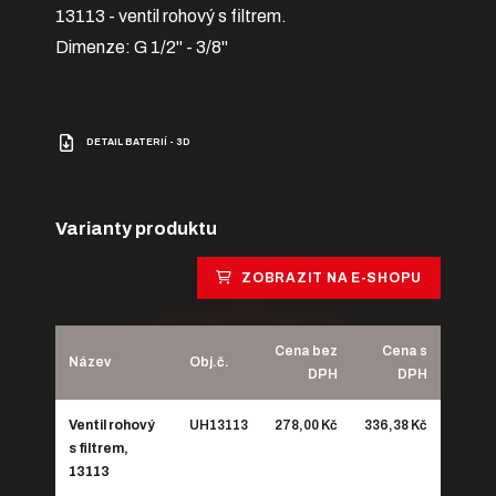
13113 - ventil rohový s filtrem.
Dimenze: G 1/2" - 3/8"
DETAIL BATERIÍ - 3D
Varianty produktu
ZOBRAZIT NA E-SHOPU
Cena bez
Cena s
Název
Obj.č.
DPH
DPH
Ventil rohový
UH13113
278,00 Kč
336,38 Kč
s filtrem,
13113