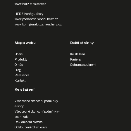
www.herz-taps.com/cz
HERZ Konfigurátory
www.podlahove-topeni-herz.cz
www.konfigurator.zamen.herz.cz
Mapa webu
Další stránky
Home
Ke stažení
Produkty
Kariéra
O nás
Ochrana soukromí
Blog
Reference
Kontakt
Ke stažení
Všeobecné obchodní podmínky -
e-shop
Všeobecné obchodní podmínky -
podnikatel
Reklamační protokol
Odstoupení od smlouvy