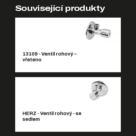
Související produkty
13109 - Ventil rohový –
vřeteno
HERZ - Ventil rohový - se
sedlem