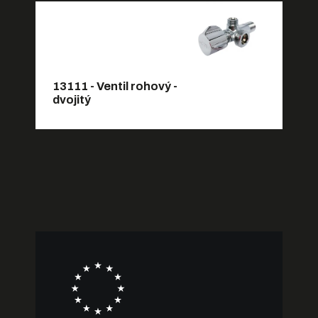
13111 - Ventil rohový -
dvojitý