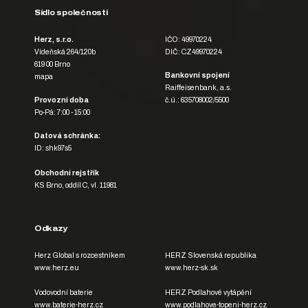
Sídlo společnosti
Herz, s.r.o.
IČO: 49970224
Vídeňská 264/120b
DIČ: CZ49970224
619 00 Brno
Bankovní spojení
mapa
Raiffeisenbank, a.s.
Provozní doba
č.ú.: 635708002/5500
Po-Pá: 7:00 - 15:00
Datová schránka:
ID: shk97s5
Obchodní rejstřík
KS Brno, oddíl C, vl. 11981
Odkazy
Herz Global s rozcestníkem
HERZ Slovenská republika
www.herz.eu
www.herz-sk.sk
Vodovodní baterie
HERZ Podlahové vytápění
www.baterie-herz.cz
www.podlahove-topeni-herz.cz