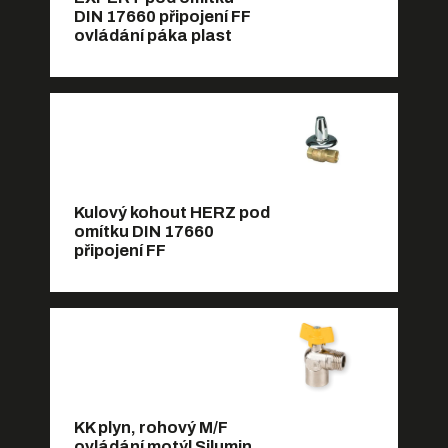
DIN 17660 připojení FF
ovládání páka plast
Kulový kohout HERZ pod
omítku DIN 17660
připojení FF
KK plyn, rohový M/F
ovládání motýl Silumin