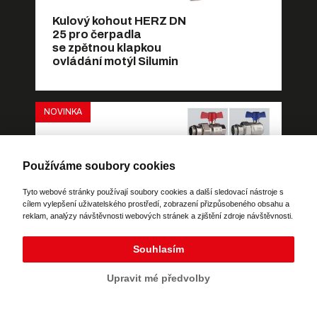
Kulový kohout HERZ DN
25 pro čerpadla
se zpětnou klapkou
ovládání motýl Silumin
NOVINKA
Používáme soubory cookies
Kulový kohout
Tyto webové stránky používají soubory cookies a další sledovací nástroje s
HERZCULES pro
cílem vylepšení uživatelského prostředí, zobrazení přizpůsobeného obsahu a
rozdělovače
reklam, analýzy návštěvnosti webových stránek a zjištění zdroje návštěvnosti.
připojení šroubení/F
Potřebujete poradit?
Zeptejte se našeho
ovládání motýl Silumin
asistenta
Chettyho
.
Souhlasím
Upravit mé předvolby