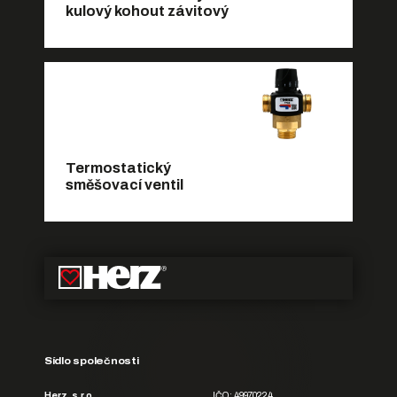
kulový kohout závitový
Termostatický
směšovací ventil
Sídlo společnosti
Herz, s.r.o.
IČO: 49970224