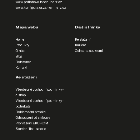
www.podlahove-topeni-herz.cz
www.konfigurator.zamen.herz.cz
Mapa webu
Další stránky
Home
Ke stažení
Produkty
Kariéra
O nás
Ochrana soukromí
Blog
Reference
Kontakt
Ke stažení
Všeobecné obchodní podmínky -
e-shop
Všeobecné obchodní podmínky -
podnikatel
Reklamační protokol
Odstoupení od smlouvy
Prohlášení EKO-KOM
Servisní list - baterie