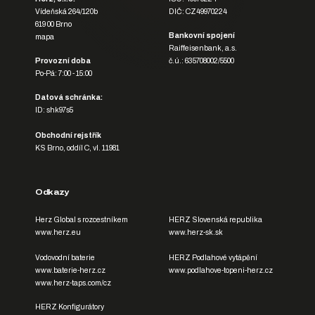
Vídeňská 264/120b
DIČ: CZ49970224
619 00 Brno
Bankovní spojení
mapa
Raiffeisenbank, a.s.
Provozní doba
č.ú.: 635708002/5500
Po-Pá: 7:00 - 15:00
Datová schránka:
ID: shk97s5
Obchodní rejstřík
KS Brno, oddíl C, vl. 11981
Odkazy
Herz Global s rozcestníkem
HERZ Slovenská republika
www.herz.eu
www.herz-sk.sk
Vodovodní baterie
HERZ Podlahové vytápění
www.baterie-herz.cz
www.podlahove-topeni-herz.cz
www.herz-taps.com/cz
HERZ Konfigurátory