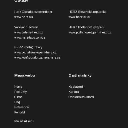
Odkazy
Herz Global s rozcestníkem
HERZ Slovenská republika
www.herz.eu
www.herz-sk.sk
Vodovodní baterie
HERZ Podlahové vytápění
www.baterie-herz.cz
www.podlahove-topeni-herz.cz
www.herz-taps.com/cz
HERZ Konfigurátory
www.podlahove-topeni-herz.cz
www.konfigurator.zamen.herz.cz
Mapa webu
Další stránky
Home
Ke stažení
Produkty
Kariéra
O nás
Ochrana soukromí
Blog
Reference
Kontakt
Ke stažení