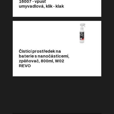
16007 - vpusť
umyvadlová, klik - klak
Čistící prostředek na
baterie s nanočásticemi,
zpěňovač, 800ml, W02
REVO