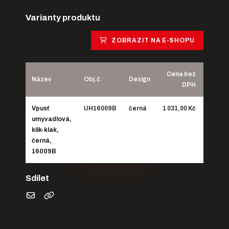
Varianty produktu
ZOBRAZIT NA E-SHOPU
Cena bez
Ce
Název
Obj.č.
Design
DPH
Vpusť
UH16009B
černá
1 031,00 Kč
1 247,
umyvadlová,
klik-klak,
černá,
16009B
Sdílet