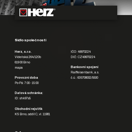
Sídlo společnosti
Herz, s.r.o.
IČO: 49970224
Vídeňská 264/120b
DIČ: CZ49970224
619 00 Brno
Bankovní spojení
mapa
Raiffeisenbank, a.s.
Provozní doba
č.ú.: 635708002/5500
Po-Pá: 7:00 - 15:00
Datová schránka:
ID: shk97s5
Obchodní rejstřík
KS Brno, oddíl C, vl. 11981