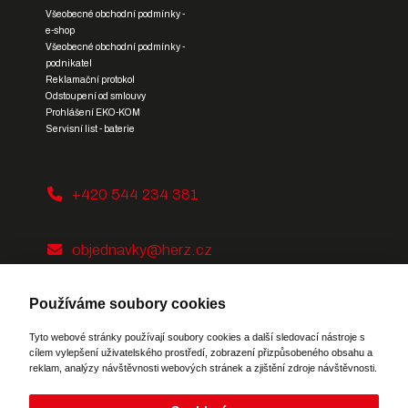
Všeobecné obchodní podmínky -
e-shop
Všeobecné obchodní podmínky -
podnikatel
Reklamační protokol
Odstoupení od smlouvy
Prohlášení EKO-KOM
Servisní list - baterie
+420 544 234 381
objednavky@herz.cz
Používáme soubory cookies
Tyto webové stránky používají soubory cookies a další sledovací nástroje s
cílem vylepšení uživatelského prostředí, zobrazení přizpůsobeného obsahu a
reklam, analýzy návštěvnosti webových stránek a zjištění zdroje návštěvnosti.
Potřebujete poradit?
Zeptejte se našeho
asistenta
Chettyho
.