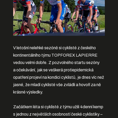
V letošní nelehké sezóně si cyklisté z českého
kontinentálního týmu TOPFOREX LAPIERRE
vedou velmi dobře. Z pozvolného startu sezóny
a očekávání, jak se veškerá protiepidemická
opatření projeví na kondici cyklistů, je dnes víc než
jasné, že mladí cyklisté vše zvládli a hovoří za ně
krásné výsledky.
Začátkem léta si cyklisté z týmu užili 4denní kemp
s jednou z největších osobností české cyklistiky –