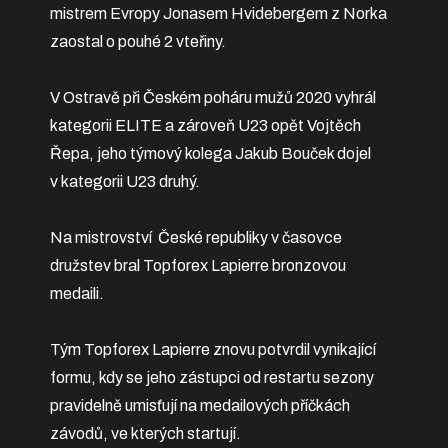
mistrem Evropy Jonasem Hvidebergem z Norka
zaostal o pouhé 2 vteřiny.
V Ostravě při Českém poháru mužů 2020 vyhrál
kategorii ELITE a zároveň U23 opět Vojtěch
Řepa, jeho týmový kolega Jakub Bouček dojel
v kategorii U23 druhý.
Na mistrovství České republiky v časovce
družstev bral Topforex Lapierre bronzovou
medaili.
Tým Topforex Lapierre znovu potvrdil vynikající
formu, kdy se jeho zástupci od restartu sezony
pravidelně umisťují na medailových příčkách
závodů, ve kterých startují.