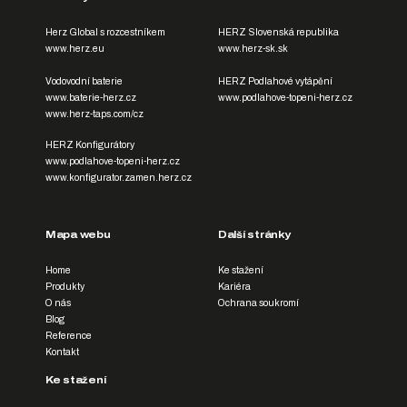
Herz Global s rozcestníkem
HERZ Slovenská republika
www.herz.eu
www.herz-sk.sk
Vodovodní baterie
HERZ Podlahové vytápění
www.baterie-herz.cz
www.podlahove-topeni-herz.cz
www.herz-taps.com/cz
HERZ Konfigurátory
www.podlahove-topeni-herz.cz
www.konfigurator.zamen.herz.cz
Mapa webu
Další stránky
Home
Ke stažení
Produkty
Kariéra
O nás
Ochrana soukromí
Blog
Reference
Kontakt
Ke stažení