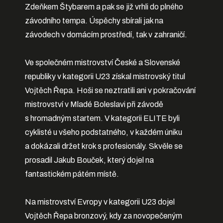
Zdeňkem Štybarem a pak se již vrhli do plného
závodního tempa. Úspěchy sbírali jak na
závodech v domácím prostředí, tak v zahraničí.
Ve společném mistrovství České a Slovenské
republiky v kategorii U23 získal mistrovský titul
Vojtěch Řepa. Hoši se neztratili ani v pokračování
mistrovství v Mladé Boleslavi při závodě
s hromadným startem. V kategorii ELITE byli
cyklisté u všeho podstatného, v každém úniku
a dokázali držet krok s profesionály. Skvěle se
prosadil Jakub Bouček, který dojel na
fantastickém pátém místě.
Na mistrovství Evropy v kategorii U23 dojel
Vojtěch Řepa bronzový, kdy za novopečeným