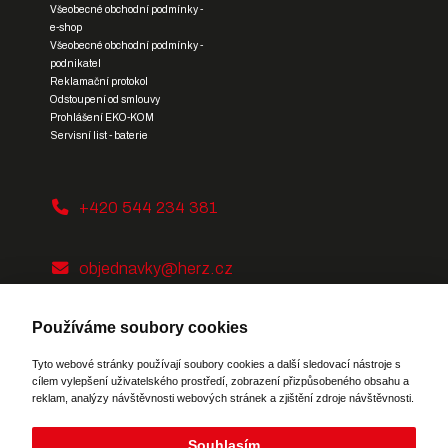
Všeobecné obchodní podmínky -
e-shop
Všeobecné obchodní podmínky -
podnikatel
Reklamační protokol
Odstoupení od smlouvy
Prohlášení EKO-KOM
Servisní list - baterie
+420 544 234 381
objednavky@herz.cz
Používáme soubory cookies
Tyto webové stránky používají soubory cookies a další sledovací nástroje s
cílem vylepšení uživatelského prostředí, zobrazení přizpůsobeného obsahu a
reklam, analýzy návštěvnosti webových stránek a zjištění zdroje návštěvnosti.
Potřebujete poradit?
Zeptejte se našeho
asistenta
Chettyho
.
Souhlasím