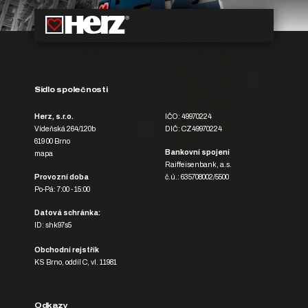
Sídlo společnosti
Herz, s.r.o.
IČO: 49970224
Vídeňská 264/120b
DIČ: CZ49970224
619 00 Brno
Bankovní spojení
mapa
Raiffeisenbank, a.s.
Provozní doba
č.ú.: 635708002/5500
Po-Pá: 7:00 - 15:00
Datová schránka:
ID: shk97s5
Obchodní rejstřík
KS Brno, oddíl C, vl. 11981
Odkazy