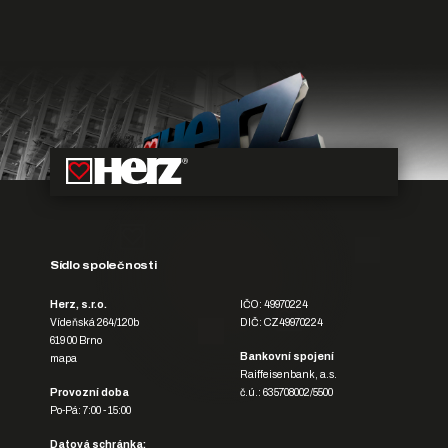
Sídlo společnosti
Herz, s.r.o.
IČO: 49970224
Vídeňská 264/120b
DIČ: CZ49970224
619 00 Brno
Bankovní spojení
mapa
Raiffeisenbank, a.s.
Provozní doba
č.ú.: 635708002/5500
Po-Pá: 7:00 - 15:00
Datová schránka: