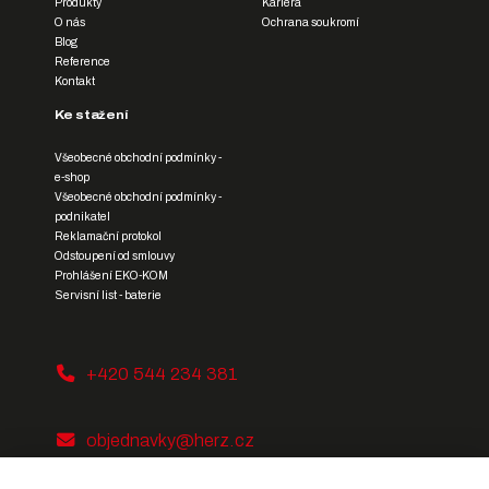
Produkty
Kariéra
O nás
Ochrana soukromí
Blog
Reference
Kontakt
Ke stažení
Všeobecné obchodní podmínky -
e-shop
Všeobecné obchodní podmínky -
podnikatel
Reklamační protokol
Odstoupení od smlouvy
Prohlášení EKO-KOM
Servisní list - baterie
+420 544 234 381
objednavky@herz.cz