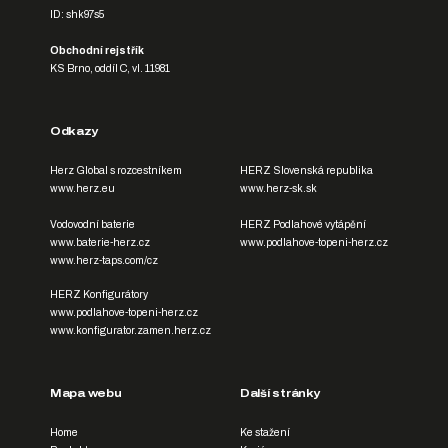
ID: shk97s5
Obchodní rejstřík
KS Brno, oddíl C, vl. 11981
Odkazy
Herz Global s rozcestníkem
HERZ Slovenská republika
www.herz.eu
www.herz-sk.sk
Vodovodní baterie
HERZ Podlahové vytápění
www.baterie-herz.cz
www.podlahove-topeni-herz.cz
www.herz-taps.com/cz
HERZ Konfigurátory
www.podlahove-topeni-herz.cz
www.konfigurator.zamen.herz.cz
Mapa webu
Další stránky
Home
Ke stažení