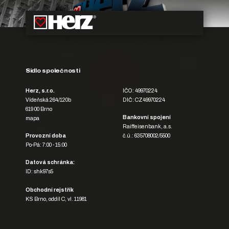
Sídlo společnosti
Herz, s.r.o.
IČO: 49970224
Vídeňská 264/120b
DIČ: CZ49970224
619 00 Brno
Bankovní spojení
mapa
Raiffeisenbank, a.s.
Provozní doba
č.ú.: 635708002/5500
Po-Pá: 7:00 - 15:00
Datová schránka:
ID: shk97s5
Obchodní rejstřík
KS Brno, oddíl C, vl. 11981