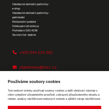
Všeobecné obchodní podmínky -
e-shop
Všeobecné obchodní podmínky -
podnikatel
Reklamační protokol
Odstoupení od smlouvy
Prohlášení EKO-KOM
Servisní list - baterie
+420 544 234 381
objednavky@herz.cz
Používáme soubory cookies
Tyto webové stránky používají soubory cookies a další sledovací nástroje s
cílem vylepšení uživatelského prostředí, zobrazení přizpůsobeného obsahu a
reklam, analýzy návštěvnosti webových stránek a zjištění zdroje návštěvnosti.
Potřebujete poradit?
Zeptejte se našeho
asistenta
Chettyho
.