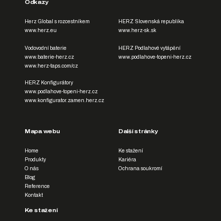
Odkazy
Herz Global s rozcestníkem
HERZ Slovenská republika
www.herz.eu
www.herz-sk.sk
Vodovodní baterie
HERZ Podlahové vytápění
www.baterie-herz.cz
www.podlahove-topeni-herz.cz
www.herz-taps.com/cz
HERZ Konfigurátory
www.podlahove-topeni-herz.cz
www.konfigurator.zamen.herz.cz
Mapa webu
Další stránky
Home
Ke stažení
Produkty
Kariéra
O nás
Ochrana soukromí
Blog
Reference
Kontakt
Ke stažení