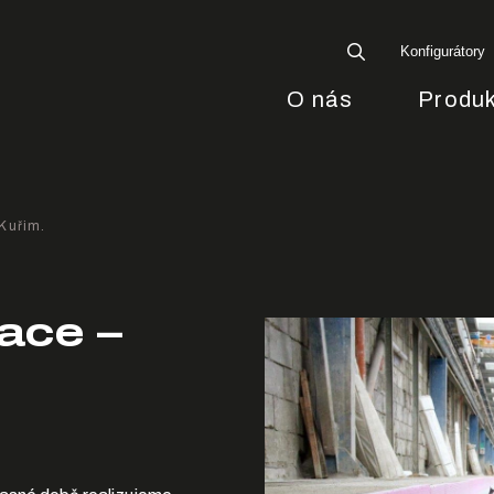
Konfigurátory
O nás
Produk
 Kuřim.
lace –