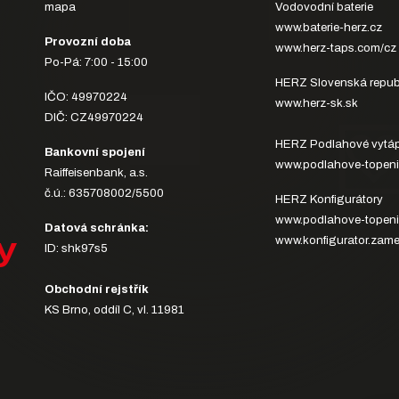
mapa
Vodovodní baterie
www.baterie-herz.cz
Provozní doba
www.herz-taps.com/cz
Po-Pá: 7:00 - 15:00
HERZ Slovenská repub
IČO: 49970224
www.herz-sk.sk
DIČ: CZ49970224
HERZ Podlahové vytáp
Bankovní spojení
www.podlahove-topeni
Raiffeisenbank, a.s.
č.ú.: 635708002/5500
HERZ Konfigurátory
www.podlahove-topeni
Datová schránka:
y
www.konfigurator.zame
ID: shk97s5
Obchodní rejstřík
KS Brno, oddíl C, vl. 11981