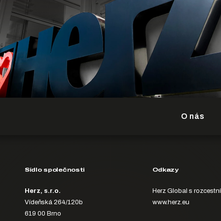
O nás
Sídlo společnosti
Odkazy
Herz, s.r.o.
Herz Global s rozcestn
Vídeňská 264/120b
www.herz.eu
619 00 Brno