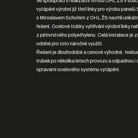
Ve spolupráci s realizační firmou OHL ŽS v sou
vytápění výrobní již třetí linky pro výrobu panelů 
s Miroslavem Schořem z OHL ŽS navrhli unikátn
řešení. Ocelové trubky vyhřívání výrobní linky
z pětivrstvého polyethylenu. Celá instalace je z
odolné pro toto náročné využití.
Řešení je dlouhodobé a cenově výhodné. Nebu
trubek po několika letech provozu a odpadnou 
opravami ocelového systému vytápění.