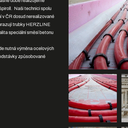
časné době realizujeme
Spiroll. Naši technici spolu
í v ČR dosud nerealizované
 nahrazují trubky HERZLINE
alita speciální směsí betonu
de nutná výměna ocelových
i odstávky způsobované