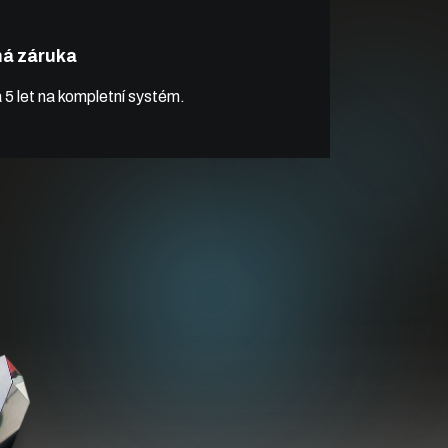
há záruka
 5 let na kompletní systém.