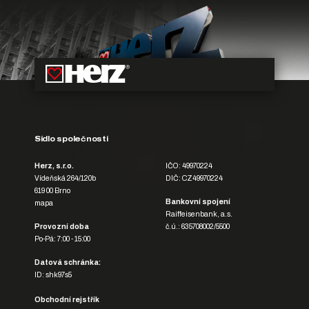
Sídlo společnosti
Herz, s.r.o.
IČO: 49970224
Vídeňská 264/120b
DIČ: CZ49970224
619 00 Brno
Bankovní spojení
mapa
Raiffeisenbank, a.s.
Provozní doba
č.ú.: 635708002/5500
Po-Pá: 7:00 - 15:00
Datová schránka:
ID: shk97s5
Obchodní rejstřík