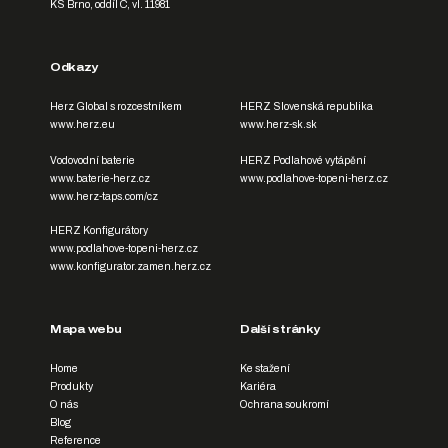
KS Brno, oddíl C, vl. 11981
Odkazy
Herz Global s rozcestníkem
HERZ Slovenská republika
www.herz.eu
www.herz-sk.sk
Vodovodní baterie
HERZ Podlahové vytápění
www.baterie-herz.cz
www.podlahove-topeni-herz.cz
www.herz-taps.com/cz
HERZ Konfigurátory
www.podlahove-topeni-herz.cz
www.konfigurator.zamen.herz.cz
Mapa webu
Další stránky
Home
Ke stažení
Produkty
Kariéra
O nás
Ochrana soukromí
Blog
Reference