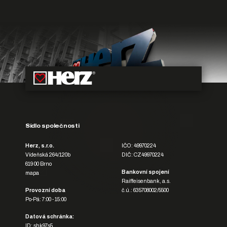
Sídlo společnosti
Herz, s.r.o.
IČO: 49970224
Vídeňská 264/120b
DIČ: CZ49970224
619 00 Brno
Bankovní spojení
mapa
Raiffeisenbank, a.s.
Provozní doba
č.ú.: 635708002/5500
Po-Pá: 7:00 - 15:00
Datová schránka:
ID: shk97s5