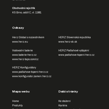
Obchodní rejstřík
KS Brno, oddíl C, vl. 11981
Odkazy
Herz Global s rozcestníkem
HERZ Slovenská republika
www.herz.eu
www.herz-sk.sk
Vodovodní baterie
HERZ Podlahové vytápění
www.baterie-herz.cz
www.podlahove-topeni-herz.cz
www.herz-taps.com/cz
HERZ Konfigurátory
www.podlahove-topeni-herz.cz
www.konfigurator.zamen.herz.cz
Mapa webu
Další stránky
Home
Ke stažení
Produkty
Kariéra