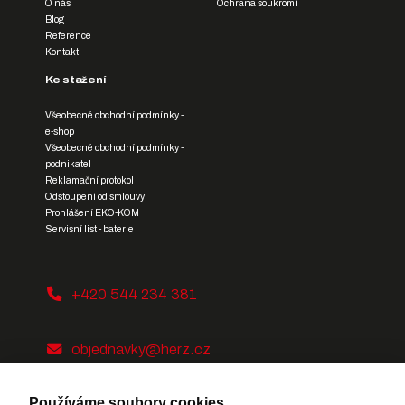
O nás
Ochrana soukromí
Blog
Reference
Kontakt
Ke stažení
Všeobecné obchodní podmínky -
e-shop
Všeobecné obchodní podmínky -
podnikatel
Reklamační protokol
Odstoupení od smlouvy
Prohlášení EKO-KOM
Servisní list - baterie
+420 544 234 381
objednavky@herz.cz
Používáme soubory cookies