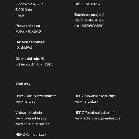
Vídeňská 264/120b
DIČ: CZ49970224
619 00 Brno
Bankovní spojení
mapa
Raiffeisenbank, a.s.
Provozní doba
č.ú.: 635708002/5500
Po-Pá: 7:00 - 15:00
Datová schránka:
ID: shk97s5
Obchodní rejstřík
KS Brno, oddíl C, vl. 11981
Odkazy
Herz Global s rozcestníkem
HERZ Slovenská republika
www.herz.eu
www.herz-sk.sk
Vodovodní baterie
HERZ Podlahové vytápění
www.baterie-herz.cz
www.podlahove-topeni-herz.cz
www.herz-taps.com/cz
HERZ Konfigurátory