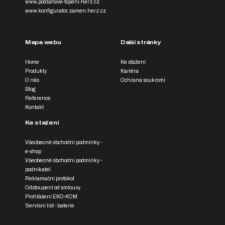
www.podlahove-topeni-herz.cz
www.konfigurator.zamen.herz.cz
Mapa webu
Další stránky
Home
Ke stažení
Produkty
Kariéra
O nás
Ochrana soukromí
Blog
Reference
Kontakt
Ke stažení
Všeobecné obchodní podmínky -
e-shop
Všeobecné obchodní podmínky -
podnikatel
Reklamační protokol
Odstoupení od smlouvy
Prohlášení EKO-KOM
Servisní list - baterie