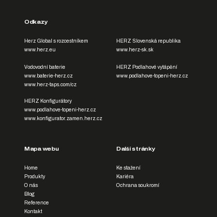
Odkazy
Herz Global s rozcestníkem
HERZ Slovenská republika
www.herz.eu
www.herz-sk.sk
Vodovodní baterie
HERZ Podlahové vytápění
www.baterie-herz.cz
www.podlahove-topeni-herz.cz
www.herz-taps.com/cz
HERZ Konfigurátory
www.podlahove-topeni-herz.cz
www.konfigurator.zamen.herz.cz
Mapa webu
Další stránky
Home
Ke stažení
Produkty
Kariéra
O nás
Ochrana soukromí
Blog
Reference
Kontakt