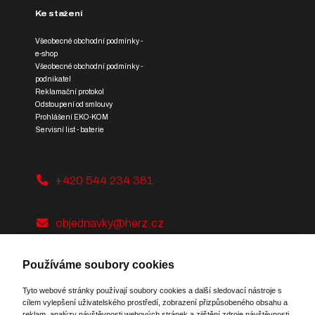
Ke stažení
Všeobecné obchodní podmínky -
e-shop
Všeobecné obchodní podmínky -
podnikatel
Reklamační protokol
Odstoupení od smlouvy
Prohlášení EKO-KOM
Servisní list - baterie
+420 544 234 381
objednavky@herz.cz
Používáme soubory cookies
Tyto webové stránky používají soubory cookies a další sledovací nástroje s
cílem vylepšení uživatelského prostředí, zobrazení přizpůsobeného obsahu a
reklam, analýzy návštěvnosti webových stránek a zjištění zdroje návštěvnosti.