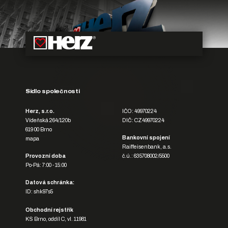
Sídlo společnosti
Herz, s.r.o.
IČO: 49970224
Vídeňská 264/120b
DIČ: CZ49970224
619 00 Brno
Bankovní spojení
mapa
Raiffeisenbank, a.s.
Provozní doba
č.ú.: 635708002/5500
Po-Pá: 7:00 - 15:00
Datová schránka:
ID: shk97s5
Obchodní rejstřík
KS Brno, oddíl C, vl. 11981