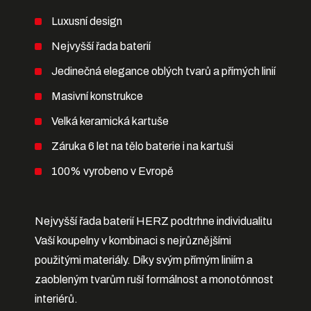
Luxusní design
Nejvyšší řada baterií
Jedinečná elegance oblých tvarů a přímých linií
Masivní konstrukce
Velká keramická kartuše
Záruka 6 let na tělo baterie i na kartuši
100% vyrobeno v Evropě
Nejvyšší řada baterií HERZ podtrhne individualitu
Vaší koupelny v kombinaci s nejrůznějšími
použitými materiály. Díky svým přímým liniím a
zaobleným tvarům ruší formálnost a monotónnost
interiérů.