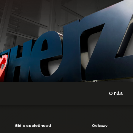
O nás
Sídlo společnosti
Odkazy