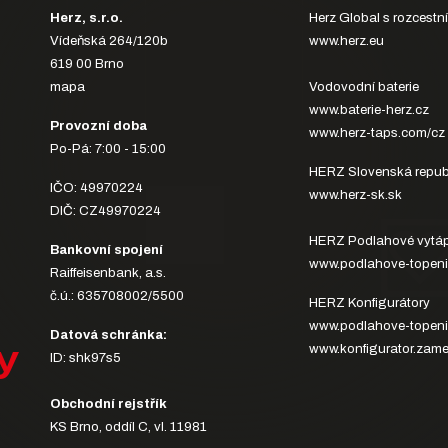
Herz, s.r.o.
Herz Global s rozcestn
Vídeňská 264/120b
www.herz.eu
619 00 Brno
mapa
Vodovodní baterie
www.baterie-herz.cz
Provozní doba
www.herz-taps.com/cz
Po-Pá: 7:00 - 15:00
HERZ Slovenská repub
IČO: 49970224
www.herz-sk.sk
DIČ: CZ49970224
HERZ Podlahové vytáp
Bankovní spojení
www.podlahove-topeni
Raiffeisenbank, a.s.
č.ú.: 635708002/5500
HERZ Konfigurátory
www.podlahove-topeni
Datová schránka:
y
www.konfigurator.zame
ID: shk97s5
Obchodní rejstřík
KS Brno, oddíl C, vl. 11981