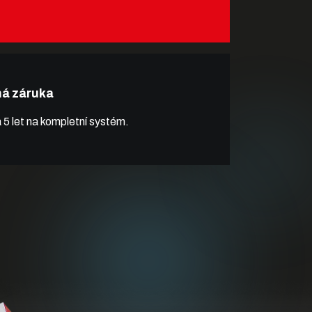
há záruka
 5 let na kompletní systém.