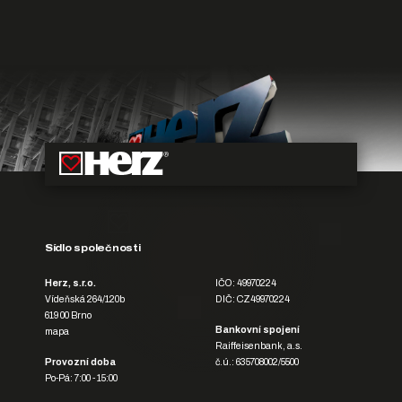
Sídlo společnosti
Herz, s.r.o.
IČO: 49970224
Vídeňská 264/120b
DIČ: CZ49970224
619 00 Brno
Bankovní spojení
mapa
Raiffeisenbank, a.s.
Provozní doba
č.ú.: 635708002/5500
Po-Pá: 7:00 - 15:00