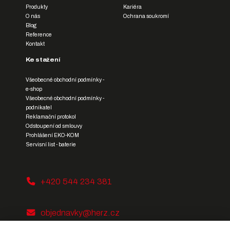
Produkty
Kariéra
O nás
Ochrana soukromí
Blog
Reference
Kontakt
Ke stažení
Všeobecné obchodní podmínky -
e-shop
Všeobecné obchodní podmínky -
podnikatel
Reklamační protokol
Odstoupení od smlouvy
Prohlášení EKO-KOM
Servisní list - baterie
+420 544 234 381
objednavky@herz.cz