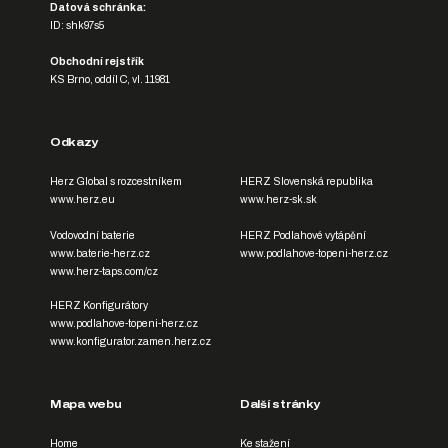
Datová schránka:
ID: shk97s5
Obchodní rejstřík
KS Brno, oddíl C, vl. 11981
Odkazy
Herz Global s rozcestníkem
HERZ Slovenská republika
www.herz.eu
www.herz-sk.sk
Vodovodní baterie
HERZ Podlahové vytápění
www.baterie-herz.cz
www.podlahove-topeni-herz.cz
www.herz-taps.com/cz
HERZ Konfigurátory
www.podlahove-topeni-herz.cz
www.konfigurator.zamen.herz.cz
Mapa webu
Další stránky
Home
Ke stažení