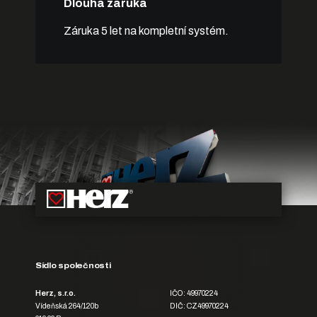
Dlouhá záruka
Záruka 5 let na kompletní systém.
Sídlo společnosti
Herz, s.r.o.
IČO: 49970224
Vídeňská 264/120b
DIČ: CZ49970224