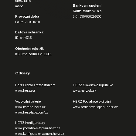
619 00 Brno
Bankovní spojení
mapa
Raiffeisenbank, a.s.
Provozní doba
č.ú.: 635708002/5500
Po-Pá: 7:00 - 15:00
Datová schránka:
ID: shk97s5
Obchodní rejstřík
KS Brno, oddíl C, vl. 11981
Odkazy
Herz Global s rozcestníkem
HERZ Slovenská republika
www.herz.eu
www.herz-sk.sk
Vodovodní baterie
HERZ Podlahové vytápění
www.baterie-herz.cz
www.podlahove-topeni-herz.cz
www.herz-taps.com/cz
HERZ Konfigurátory
www.podlahove-topeni-herz.cz
www.konfigurator.zamen.herz.cz