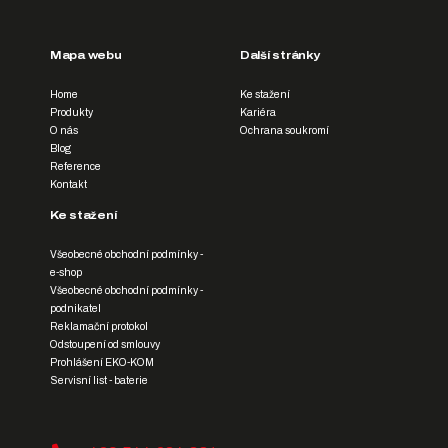
Mapa webu
Další stránky
Home
Ke stažení
Produkty
Kariéra
O nás
Ochrana soukromí
Blog
Reference
Kontakt
Ke stažení
Všeobecné obchodní podmínky -
e-shop
Všeobecné obchodní podmínky -
podnikatel
Reklamační protokol
Odstoupení od smlouvy
Prohlášení EKO-KOM
Servisní list - baterie