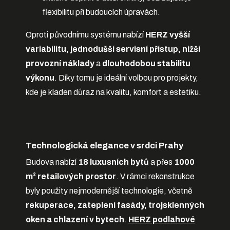
flexibilitu při budoucích úpravách.
Oproti původnímu systému nabízí
HERZ
vyšší
variabilitu, jednodušší servisní přístup, nižší
provozní náklady
a
dlouhodobou stabilitu
výkonu
. Díky tomu je ideální volbou pro projekty,
kde je kladen důraz na kvalitu, komfort a estetiku.
Technologická elegance v srdci Prahy
Budova nabízí
18 luxusních bytů
a přes
1000
m² retailových prostor
. V rámci rekonstrukce
byly použity nejmodernější technologie, včetně
rekuperace, zateplení fasády, trojsklenných
oken a chlazení v bytech
.
HERZ podlahové