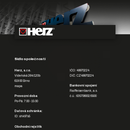
Sídlo společnosti
Herz, s.r.o.
IČO: 49970224
Vídeňská 264/120b
DIČ: CZ49970224
619 00 Brno
Bankovní spojení
mapa
Raiffeisenbank, a.s.
Provozní doba
č.ú.: 635708002/5500
Po-Pá: 7:00 - 15:00
Datová schránka:
ID: shk97s5
Obchodní rejstřík