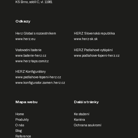
KS Brno, oddíl C, vl. 11981
Odkazy
Herz Global s rozcestníkem
HERZ Slovenská republika
www.herz.eu
www.herz-sk.sk
Vodovodní baterie
HERZ Podlahové vytápění
www.baterie-herz.cz
www.podlahove-topeni-herz.cz
www.herz-taps.com/cz
HERZ Konfigurátory
www.podlahove-topeni-herz.cz
www.konfigurator.zamen.herz.cz
Mapa webu
Další stránky
Home
Ke stažení
Produkty
Kariéra
O nás
Ochrana soukromí
Blog
Reference