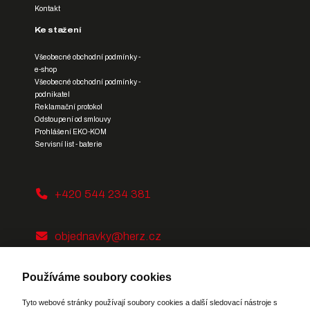
Kontakt
Ke stažení
Všeobecné obchodní podmínky -
e-shop
Všeobecné obchodní podmínky -
podnikatel
Reklamační protokol
Odstoupení od smlouvy
Prohlášení EKO-KOM
Servisní list - baterie
+420 544 234 381
objednavky@herz.cz
Používáme soubory cookies
Tyto webové stránky používají soubory cookies a další sledovací nástroje s