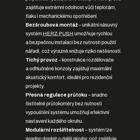
zajišťuje extrémní odolnost vůči teplotám,
tlaku i mechanickému opotřebení.
Bezšroubová montáž
– unikátní násuvný
systém
HERZ-PUSH
umožňuje rychlou
a bezpečnou instalaci bez nutnosti použití
nářadí, což výrazně snižuje riziko netěsností.
Tichý provoz
– konstrukce rozdělovače
a odhlučněné konzoly zajišťují maximální
akustický komfort, ideální pro rezidenční
projekty.
Přesná regulace průtoku
– snadno
čistitelné průtokoměry bez nutnosti
vypouštění systému umožňují efektivní
nastavení každého okruhu.
Modulární rozšiřitelnost
– systém lze
snadno doplnit o další okruhy, což zajišťuje