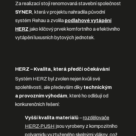
Za realizací stojí renomovaná stavební společnost
SYNER
, která v projektu nahradila původní
systém Rehau a zvolila
podlahové vytápění
HERZ
jako klíčový prvek komfortního a efektivního
vytápění luxusních bytových jednotek.
HERZ – Kvalita, která předčí očekávání
Systém HERZ byl zvolen nejen kvůli své
spolehlivosti, ale především díky
technickým
a provozním výhodám
, které ho odlišují od
konkurenčních řešení:
Vyšší kvalita materiálů
–
rozdělovače
HERZ-PUSH
jsou vyrobeny z kompozitního
polyamidu vyztuženého skelnými vlákny, což