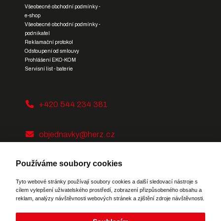
Všeobecné obchodní podmínky -
e-shop
Všeobecné obchodní podmínky -
podnikatel
Reklamační protokol
Odstoupení od smlouvy
Prohlášení EKO-KOM
Servisní list - baterie
+420 544 234 381
objednavky@herz.cz
Používáme soubory cookies
Tyto webové stránky používají soubory cookies a další sledovací nástroje s
cílem vylepšení uživatelského prostředí, zobrazení přizpůsobeného obsahu a
reklam, analýzy návštěvnosti webových stránek a zjištění zdroje návštěvnosti.
Potřebujete poradit?
Zeptejte se našeho
asistenta
Chettyho
.