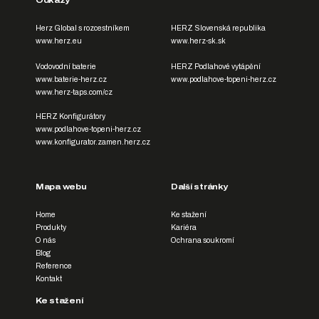
Odkazy
Herz Global s rozcestníkem
HERZ Slovenská republika
www.herz.eu
www.herz-sk.sk
Vodovodní baterie
HERZ Podlahové vytápění
www.baterie-herz.cz
www.podlahove-topeni-herz.cz
www.herz-taps.com/cz
HERZ Konfigurátory
www.podlahove-topeni-herz.cz
www.konfigurator.zamen.herz.cz
Mapa webu
Další stránky
Home
Ke stažení
Produkty
Kariéra
O nás
Ochrana soukromí
Blog
Reference
Kontakt
Ke stažení