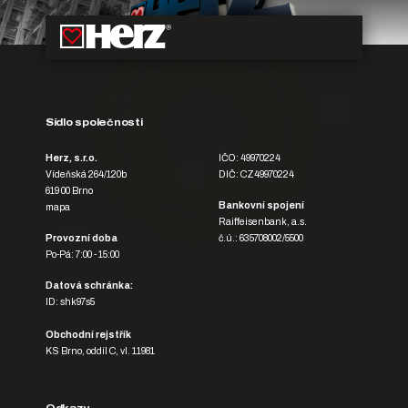
Sídlo společnosti
Herz, s.r.o.
IČO: 49970224
Vídeňská 264/120b
DIČ: CZ49970224
619 00 Brno
Bankovní spojení
mapa
Raiffeisenbank, a.s.
Provozní doba
č.ú.: 635708002/5500
Po-Pá: 7:00 - 15:00
Datová schránka:
ID: shk97s5
Obchodní rejstřík
KS Brno, oddíl C, vl. 11981