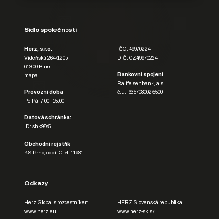
Sídlo společnosti
Herz, s.r.o.
IČO: 49970224
Vídeňská 264/120b
DIČ: CZ49970224
619 00 Brno
Bankovní spojení
mapa
Raiffeisenbank, a.s.
Provozní doba
č.ú.: 635708002/5500
Po-Pá: 7:00 - 15:00
Datová schránka:
ID: shk97s5
Obchodní rejstřík
KS Brno, oddíl C, vl. 11981
Odkazy
Herz Global s rozcestníkem
HERZ Slovenská republika
www.herz.eu
www.herz-sk.sk