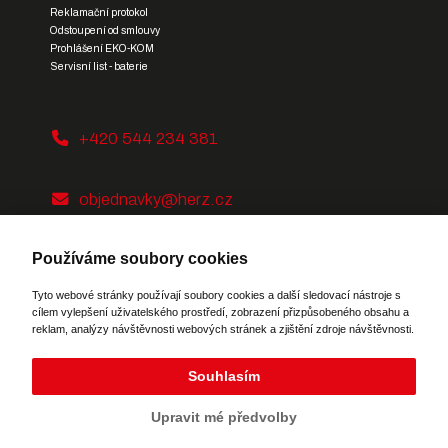
Reklamační protokol
Odstoupení od smlouvy
Prohlášení EKO-KOM
Servisní list - baterie
+420 544 234 381
objednavky@herz.cz
Používáme soubory cookies
Tyto webové stránky používají soubory cookies a další sledovací nástroje s
cílem vylepšení uživatelského prostředí, zobrazení přizpůsobeného obsahu a
reklam, analýzy návštěvnosti webových stránek a zjištění zdroje návštěvnosti.
Potřebujete poradit?
Zeptejte se našeho
asistenta
Chettyho
Souhlasím
Upravit mé předvolby
Web vytvořila
digitální agentura 321