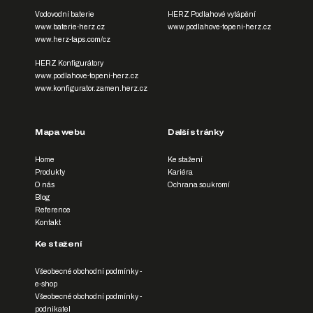
Vodovodní baterie
HERZ Podlahové vytápění
www.baterie-herz.cz
www.podlahove-topeni-herz.cz
www.herz-taps.com/cz
HERZ Konfigurátory
www.podlahove-topeni-herz.cz
www.konfigurator.zamen.herz.cz
Mapa webu
Další stránky
Home
Ke stažení
Produkty
Kariéra
O nás
Ochrana soukromí
Blog
Reference
Kontakt
Ke stažení
Všeobecné obchodní podmínky -
e-shop
Všeobecné obchodní podmínky -
podnikatel