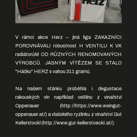
V rámci akce Herz – jiná liga ZAKAZNÍCI
POROVNÁVALI robustnost H VENTILU K VK
radiátorůM OD RŮZNÝCH RENOMOVANÝCH
VÝROBCŮ. JASNÝM VÍTĚZEM SE STALO
"Háčko" HERZ s vahou 311 gramů.
Na našem stánku proběhla i degustace
rakouských vín například veltlínu z vinařství
Oppenauer (
http://https://www.weingut-
oppenauer.at/
) a vlašského ryzlinku z vinařství Gut
Kellerstockl (
http://www.gut-kellerstoeckl.at/
).