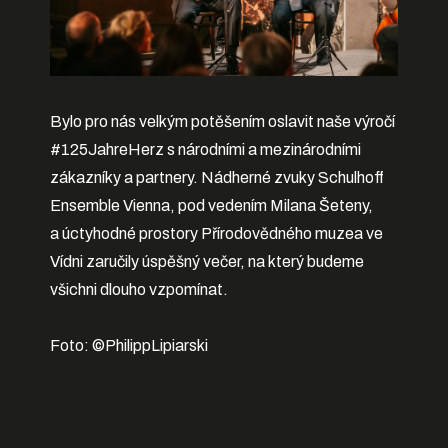
Bylo pro nás velkým potěšením oslavit naše výročí
#125JahreHerz s národními a mezinárodními
zákazníky a partnery. Nádherné zvuky Schulhoff
Ensemble Vienna, pod vedením Milana Šeteny,
a úctyhodné prostory Přírodovědného muzea ve
Vídni zaručily úspěšný večer, na který budeme
všichni dlouho vzpomínat.
Foto: ©PhilippLipiarski