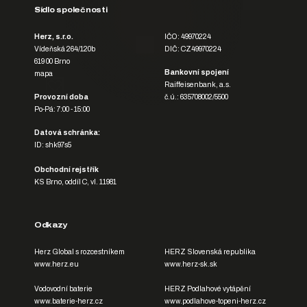
Sídlo společnosti
Herz, s.r.o.
IČO: 49970224
Vídeňská 264/120b
DIČ: CZ49970224
619 00 Brno
Bankovní spojení
mapa
Raiffeisenbank, a.s.
Provozní doba
č.ú.: 635708002/5500
Po-Pá: 7:00 - 15:00
Datová schránka:
ID: shk97s5
Obchodní rejstřík
KS Brno, oddíl C, vl. 11981
Odkazy
Herz Global s rozcestníkem
HERZ Slovenská republika
www.herz.eu
www.herz-sk.sk
Vodovodní baterie
HERZ Podlahové vytápění
www.baterie-herz.cz
www.podlahove-topeni-herz.cz