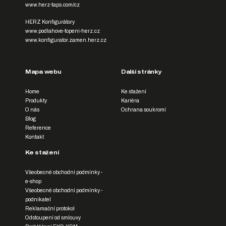
www.herz-taps.com/cz
HERZ Konfigurátory
www.podlahove-topeni-herz.cz
www.konfigurator.zamen.herz.cz
Mapa webu
Další stránky
Home
Ke stažení
Produkty
Kariéra
O nás
Ochrana soukromí
Blog
Reference
Kontakt
Ke stažení
Všeobecné obchodní podmínky -
e-shop
Všeobecné obchodní podmínky -
podnikatel
Reklamační protokol
Odstoupení od smlouvy