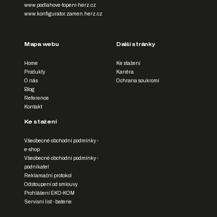
www.podlahove-topeni-herz.cz
www.konfigurator.zamen.herz.cz
Mapa webu
Další stránky
Home
Ke stažení
Produkty
Kariéra
O nás
Ochrana soukromí
Blog
Reference
Kontakt
Ke stažení
Všeobecné obchodní podmínky -
e-shop
Všeobecné obchodní podmínky -
podnikatel
Reklamační protokol
Odstoupení od smlouvy
Prohlášení EKO-KOM
Servisní list - baterie