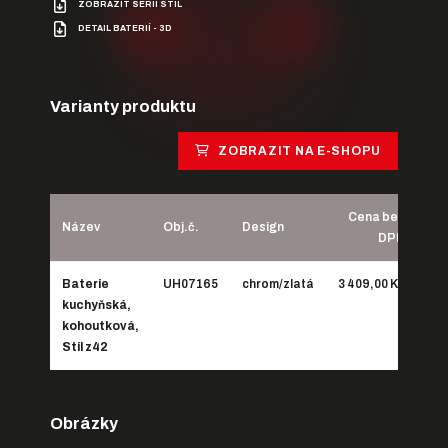
ZOBRAZIT SÉRII STIL
DETAIL BATERIÍ - 3D
Varianty produktu
ZOBRAZIT NA E-SHOPU
Cena bez
Název
Obj.č.
Design
DPH
Baterie
UH07165
chrom/zlatá
3 409,00 Kč
4 1
kuchyňská,
kohoutková,
Stil z42
Obrázky