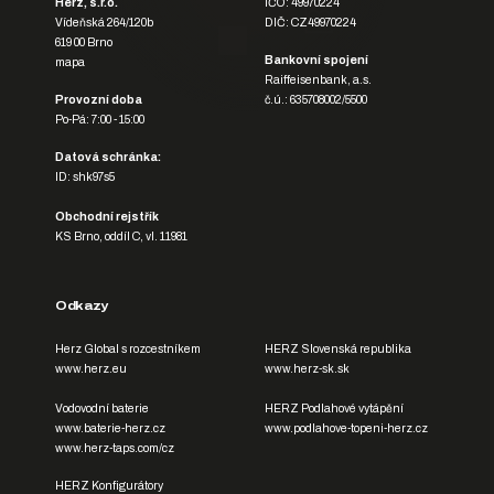
Herz, s.r.o.
IČO: 49970224
Vídeňská 264/120b
DIČ: CZ49970224
619 00 Brno
Bankovní spojení
mapa
Raiffeisenbank, a.s.
Provozní doba
č.ú.: 635708002/5500
Po-Pá: 7:00 - 15:00
Datová schránka:
ID: shk97s5
Obchodní rejstřík
KS Brno, oddíl C, vl. 11981
Odkazy
Herz Global s rozcestníkem
HERZ Slovenská republika
www.herz.eu
www.herz-sk.sk
Vodovodní baterie
HERZ Podlahové vytápění
www.baterie-herz.cz
www.podlahove-topeni-herz.cz
www.herz-taps.com/cz
HERZ Konfigurátory