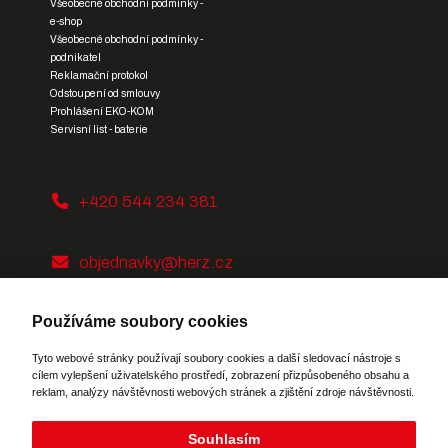
Všeobecné obchodní podmínky -
e-shop
Všeobecné obchodní podmínky -
podnikatel
Reklamační protokol
Odstoupení od smlouvy
Prohlášení EKO-KOM
Servisní list - baterie
+420 544 234 381
objednavky@herz.cz
Používáme soubory cookies
Tyto webové stránky používají soubory cookies a další sledovací nástroje s
cílem vylepšení uživatelského prostředí, zobrazení přizpůsobeného obsahu a
reklam, analýzy návštěvnosti webových stránek a zjištění zdroje návštěvnosti.
Potřebujete poradit?
Zeptejte se našeho
asistenta
Chettyho
.
Souhlasím