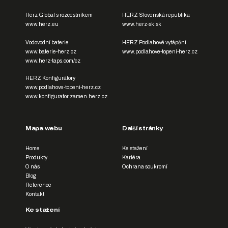
Herz Global s rozcestníkem
HERZ Slovenská republika
www.herz.eu
www.herz-sk.sk
Vodovodní baterie
HERZ Podlahové vytápění
www.baterie-herz.cz
www.podlahove-topeni-herz.cz
www.herz-taps.com/cz
HERZ Konfigurátory
www.podlahove-topeni-herz.cz
www.konfigurator.zamen.herz.cz
Mapa webu
Další stránky
Home
Ke stažení
Produkty
Kariéra
O nás
Ochrana soukromí
Blog
Reference
Kontakt
Ke stažení