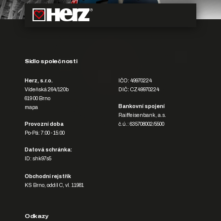
Sídlo společnosti
Herz, s.r.o.
IČO: 49970224
Vídeňská 264/120b
DIČ: CZ49970224
619 00 Brno
Bankovní spojení
mapa
Raiffeisenbank, a.s.
Provozní doba
č.ú.: 635708002/5500
Po-Pá: 7:00 - 15:00
Datová schránka:
ID: shk97s5
Obchodní rejstřík
KS Brno, oddíl C, vl. 11981
Odkazy