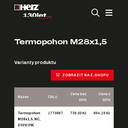
Termopohon M28x1,5
Varianty produktu
ZOBRAZIT NA E-SHOPU
Cena bez
Cena s
Název
Obj.č.
DPH
DPH
Termopohon
1770867
739,00 Kč
894,19 Kč
M28x1,5, NC,
230V/2W,