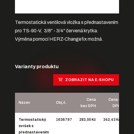
Termostatická ventilová vložka s přednastavením
pro TS-90-V, 3/8" - 3/4" červená krytka.
Výměna pomocí HERZ-Changefix možná.
Varianty produktu
ZOBRAZIT NA E-SHOPU
Cena
Cena s
Název
Obj.č.
bez DPH
DPH
Termostatický
1636797
283,00 Kč
342,43 Kč
svršek s
přednastavením