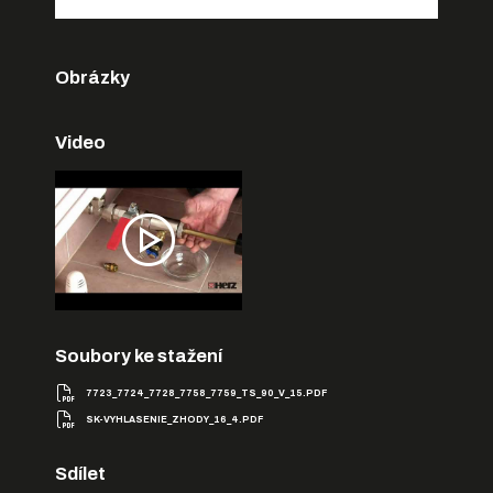
Obrázky
Video
Soubory ke stažení
7723_7724_7728_7758_7759_TS_90_V_15.PDF
SK-VYHLASENIE_ZHODY_16_4.PDF
Sdílet