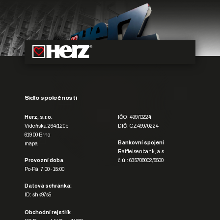
Sídlo společnosti
Herz, s.r.o.
IČO: 49970224
Vídeňská 264/120b
DIČ: CZ49970224
619 00 Brno
Bankovní spojení
mapa
Raiffeisenbank, a.s.
Provozní doba
č.ú.: 635708002/5500
Po-Pá: 7:00 - 15:00
Datová schránka:
ID: shk97s5
Obchodní rejstřík