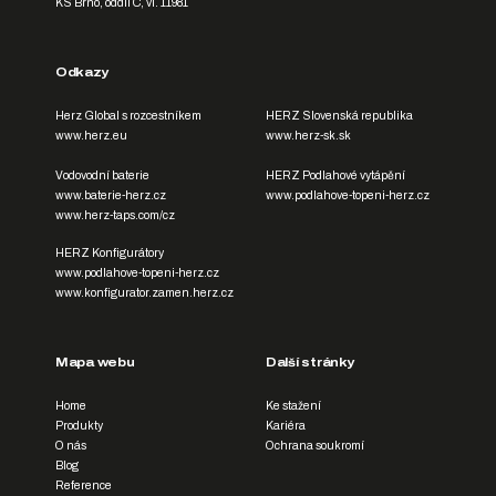
KS Brno, oddíl C, vl. 11981
Odkazy
Herz Global s rozcestníkem
HERZ Slovenská republika
www.herz.eu
www.herz-sk.sk
Vodovodní baterie
HERZ Podlahové vytápění
www.baterie-herz.cz
www.podlahove-topeni-herz.cz
www.herz-taps.com/cz
HERZ Konfigurátory
www.podlahove-topeni-herz.cz
www.konfigurator.zamen.herz.cz
Mapa webu
Další stránky
Home
Ke stažení
Produkty
Kariéra
O nás
Ochrana soukromí
Blog
Reference