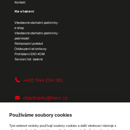
Kontakt
Ke stažení
Všeobecné obchodní podmínky -
e-shop
Všeobecné obchodní podmínky -
podnikatel
Reklamační protokol
Odstoupení od smlouvy
Prohlášení EKO-KOM
Servisní list - baterie
+420 544 234 381
objednavky@herz.cz
Používáme soubory cookies
Tyto webové stránky používají soubory cookies a další sledovací nástroje s