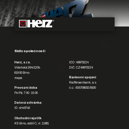
Sídlo společnosti
Herz, s.r.o.
IČO: 49970224
Vídeňská 264/120b
DIČ: CZ49970224
619 00 Brno
Bankovní spojení
mapa
Raiffeisenbank, a.s.
Provozní doba
č.ú.: 635708002/5500
Po-Pá: 7:00 - 15:00
Datová schránka:
ID: shk97s5
Obchodní rejstřík
KS Brno, oddíl C, vl. 11981