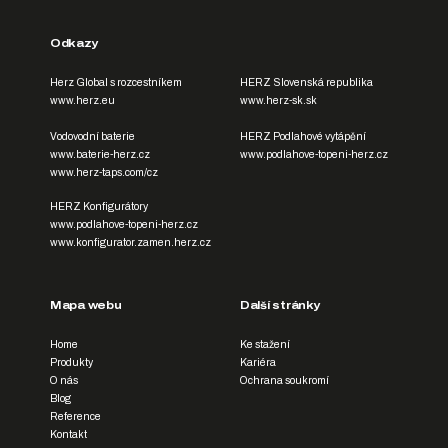
Odkazy
Herz Global s rozcestníkem
HERZ Slovenská republika
www.herz.eu
www.herz-sk.sk
Vodovodní baterie
HERZ Podlahové vytápění
www.baterie-herz.cz
www.podlahove-topeni-herz.cz
www.herz-taps.com/cz
HERZ Konfigurátory
www.podlahove-topeni-herz.cz
www.konfigurator.zamen.herz.cz
Mapa webu
Další stránky
Home
Ke stažení
Produkty
Kariéra
O nás
Ochrana soukromí
Blog
Reference
Kontakt