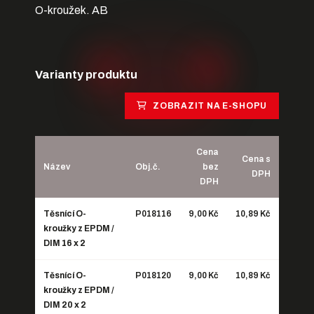
O-kroužek. AB
Varianty produktu
ZOBRAZIT NA E-SHOPU
Cena
Cena s
Název
Obj.č.
bez
DPH
DPH
Těsnící O-
P018116
9,00 Kč
10,89 Kč
kroužky z EPDM /
DIM 16 x 2
Těsnící O-
P018120
9,00 Kč
10,89 Kč
kroužky z EPDM /
DIM 20 x 2