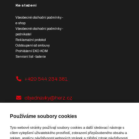
Ke stažení
Všeobecné obchodní podmínky -
e-shop
Všeobecné obchodní podmínky -
podnikatel
Reklamační protokol
Odstoupení od smlouvy
Prohlášení EKO-KOM
Servisní list - baterie
+420 544 234 381
objednavky@herz.cz
Používáme soubory cookies
Tyto webové stránky používají soubory cookies a další sledovací nástroje s
cílem vylepšení uživatelského prostředí, zobrazení přizpůsobeného obsahu a
reklam, analýzy návštěvnosti webových stránek a zjištění zdroje návštěvnosti.