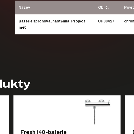
Název
Obj.č.
Povr
Baterie sprchová, nástěnná, Project
UH00427
chro
m40
dukty
Fresh f40 -baterie