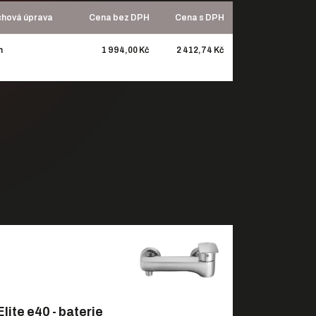
chová úprava
Cena bez DPH
Cena s DPH
m
1 994,00 Kč
2 412,74 Kč
Elite e40 - baterie