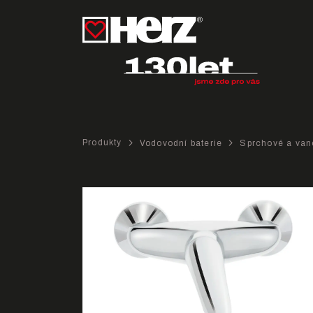
Produkty
Vodovodní baterie
Sprchové a van