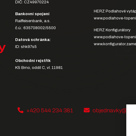
DIČ: CZ49970224
HERZ Podlahové vytáp
Bankovní spojení
www.podlahove-topeni
Raiffeisenbank, a.s.
č.ú.: 635708002/5500
HERZ Konfigurátory
www.podlahove-topeni
Datová schránka:
y
www.konfigurator.zame
ID: shk97s5
Obchodní rejstřík
KS Brno, oddíl C, vl. 11981
+420 544 234 381
objednavky@her