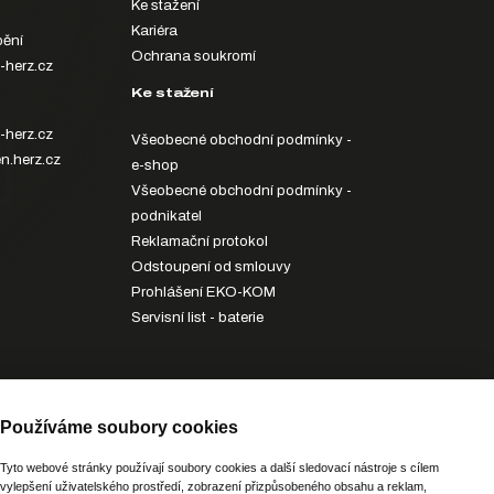
Ke stažení
Kariéra
ění
Ochrana soukromí
-herz.cz
Ke stažení
-herz.cz
Všeobecné obchodní podmínky -
n.herz.cz
e-shop
Všeobecné obchodní podmínky -
podnikatel
Reklamační protokol
Odstoupení od smlouvy
Prohlášení EKO-KOM
Servisní list - baterie
z.cz
Používáme soubory cookies
Potřebujete poradit?
Zeptejte
se našeho asistenta
Chettyho
.
Tyto webové stránky používají soubory cookies a další sledovací nástroje s cílem
vylepšení uživatelského prostředí, zobrazení přizpůsobeného obsahu a reklam,