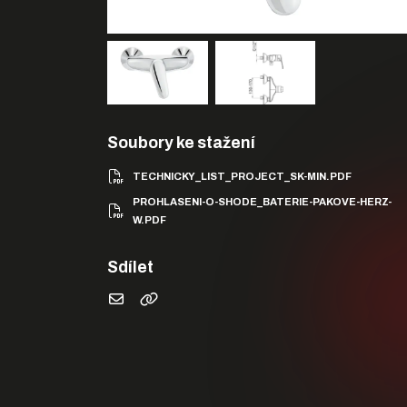
Soubory ke stažení
TECHNICKY_LIST_PROJECT_SK-MIN.PDF
PROHLASENI-O-SHODE_BATERIE-PAKOVE-HERZ-
W.PDF
Sdílet