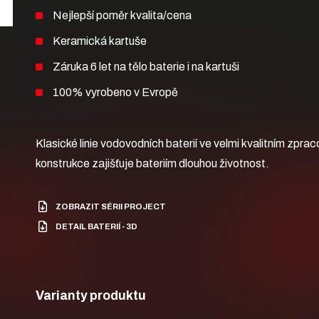
Nejlepší poměr kvalita/cena
Keramická kartuše
Záruka 6 let na tělo baterie i na kartuši
100% vyrobeno v Evropě
Klasické linie vodovodních baterií ve velmi kvalitním zpr
konstrukce zajišťuje bateriím dlouhou životnost.
ZOBRAZIT SÉRII PROJECT
DETAIL BATERIÍ - 3D
Varianty produktu