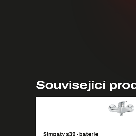
Související pro
Simpaty s39 - baterie