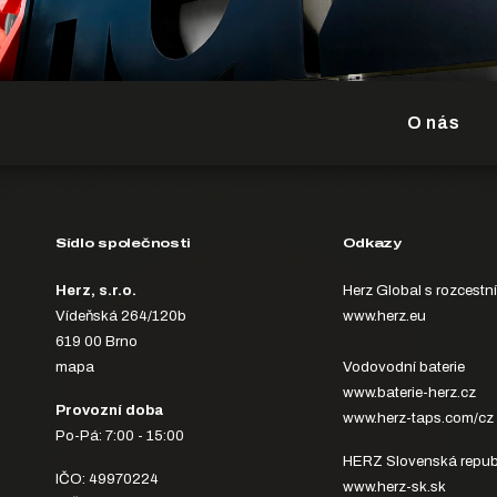
O nás
Sídlo společnosti
Odkazy
Herz, s.r.o.
Herz Global s rozcestn
Vídeňská 264/120b
www.herz.eu
619 00 Brno
mapa
Vodovodní baterie
www.baterie-herz.cz
Provozní doba
www.herz-taps.com/cz
Po-Pá: 7:00 - 15:00
HERZ Slovenská repub
IČO: 49970224
www.herz-sk.sk