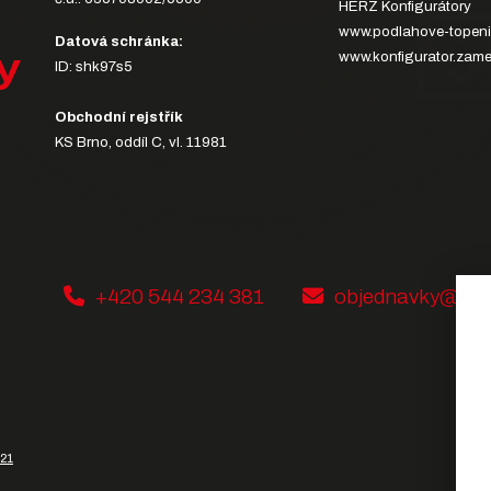
HERZ Konfigurátory
www.podlahove-topeni
Datová schránka:
y
www.konfigurator.zame
ID: shk97s5
Obchodní rejstřík
KS Brno, oddíl C, vl. 11981
+420 544 234 381
objednavky@her
321