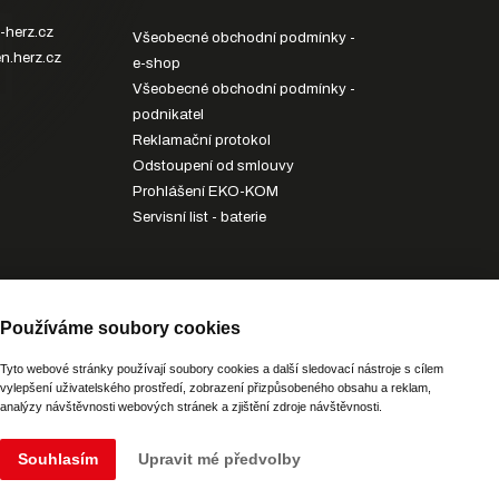
-herz.cz
Všeobecné obchodní podmínky -
n.herz.cz
e-shop
Všeobecné obchodní podmínky -
podnikatel
Reklamační protokol
Odstoupení od smlouvy
Prohlášení EKO-KOM
Servisní list - baterie
z.cz
Používáme soubory cookies
Potřebujete poradit?
Zeptejte
se našeho asistenta
Chettyho
.
Tyto webové stránky používají soubory cookies a další sledovací nástroje s cílem
vylepšení uživatelského prostředí, zobrazení přizpůsobeného obsahu a reklam,
analýzy návštěvnosti webových stránek a zjištění zdroje návštěvnosti.
Souhlasím
Upravit mé předvolby