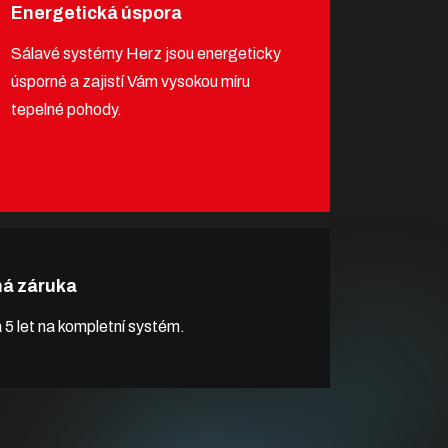
Energetická úspora
Sálavé systémy Herz jsou energeticky
úsporné a zajistí Vám vysokou míru
tepelné pohody.
há záruka
 5 let na kompletní systém.