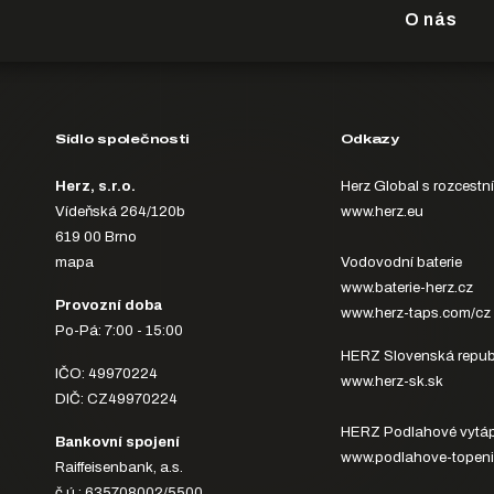
O nás
Sídlo společnosti
Odkazy
Herz, s.r.o.
Herz Global s rozcestn
Vídeňská 264/120b
www.herz.eu
619 00 Brno
mapa
Vodovodní baterie
www.baterie-herz.cz
Provozní doba
www.herz-taps.com/cz
Po-Pá: 7:00 - 15:00
HERZ Slovenská repub
IČO: 49970224
www.herz-sk.sk
DIČ: CZ49970224
HERZ Podlahové vytáp
Bankovní spojení
www.podlahove-topeni
Raiffeisenbank, a.s.
č.ú.: 635708002/5500