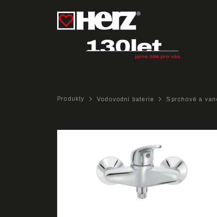
Produkty
Vodovodní baterie
Sprchové a van