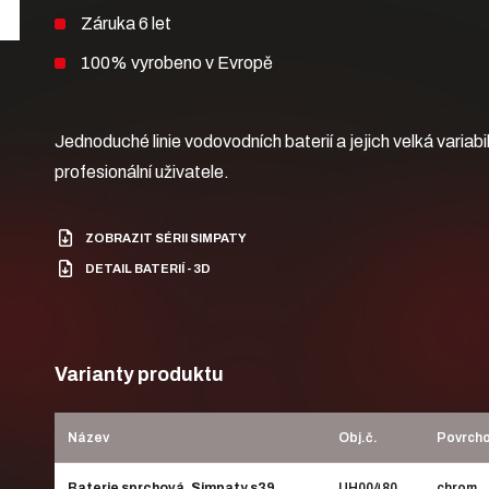
Záruka 6 let
100% vyrobeno v Evropě
Jednoduché linie vodovodních baterií a jejich velká variabil
profesionální uživatele.
ZOBRAZIT SÉRII SIMPATY
DETAIL BATERIÍ - 3D
Varianty produktu
Název
Obj.č.
Povrcho
Baterie sprchová, Simpaty s39
UH00480
chrom