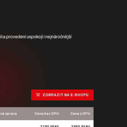
ita provedení uspokojí i nejnáročnější
ZOBRAZIT NA E-SHOPU
vá úprava
Cena bez DPH
Cena s DPH
3 195,00 Kč
3 865,95 Kč