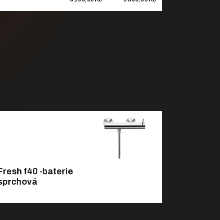
Fresh f40 -baterie
sprchová