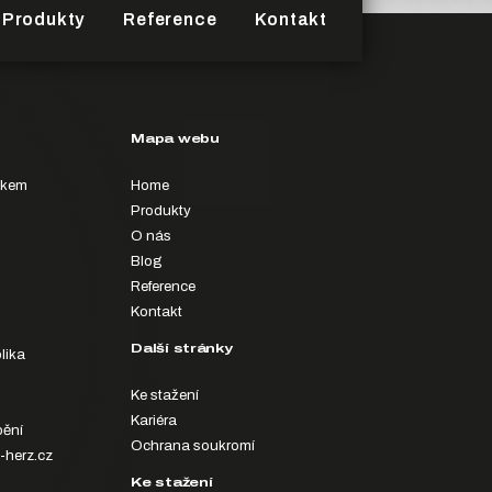
Produkty
Reference
Kontakt
Mapa webu
íkem
Home
Produkty
O nás
Blog
Reference
Kontakt
Další stránky
lika
Ke stažení
Kariéra
ění
Ochrana soukromí
-herz.cz
Ke stažení